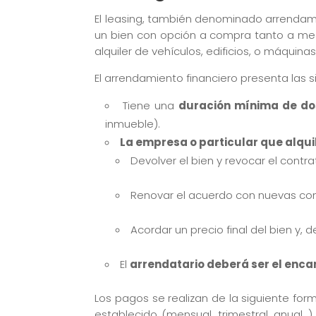
El leasing, también denominado arrendamie
un bien con opción a compra tanto a medi
alquiler de vehículos, edificios, o máquin
El arrendamiento financiero presenta las s
Tiene una
duración mínima de do
inmueble).
La empresa o particular que alquil
Devolver el bien y revocar el contra
Renovar el acuerdo con nuevas con
Acordar un precio final del bien y,
El
arrendatario deberá ser el enca
Los pagos se realizan de la siguiente f
establecido (mensual, trimestral, anual…