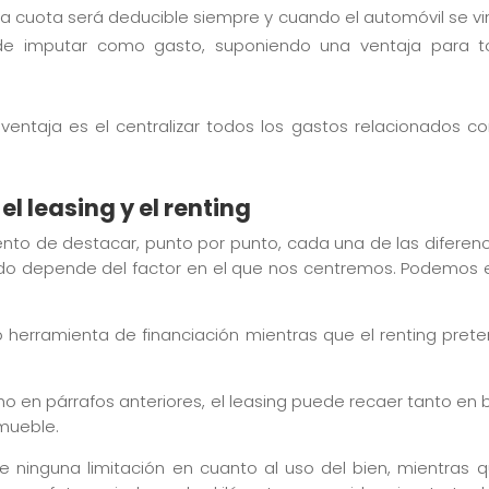
la cuota será deducible siempre y cuando el automóvil se vin
e imputar como gasto, suponiendo una ventaja para t
al ventaja es el centralizar todos los gastos relacionados co
el leasing y el renting
nto de destacar, punto por punto, cada una de las diferencia
o depende del factor en el que nos centremos. Podemos enc
 herramienta de financiación mientras que el renting prete
en párrafos anteriores, el leasing puede recaer tanto en
 mueble.
ne ninguna limitación en cuanto al uso del bien, mientras qu