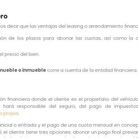
ero
os decir que las ventajas del leasing o arrendamiento financ
ión de los plazos para abonar las cuotas, así como la c
l precio del bien.
 mueble o inmueble
corre a cuenta de la entidad financiera.
ón financiera donde el cliente es el propietario del vehíc
 se hará responsable del seguro, del pago de impues
a propia
.
 inicial o entrada y el pago de una cuota mensual en concep
ual, el cliente tiene tres opciones: abonar un pago final pre