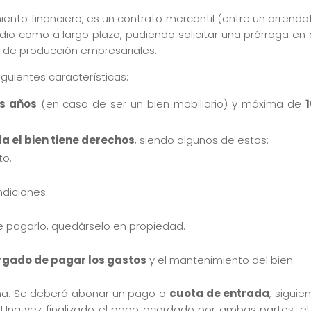
nto financiero, es un contrato mercantil (entre un arrendat
o como a largo plazo, pudiendo solicitar una prórroga en c
as de producción empresariales.
iguientes características:
s años
(en caso de ser un bien mobiliario) y máxima de
a el bien tiene derechos
, siendo algunos de estos:
to.
diciones.
 de pagarlo, quedárselo en propiedad.
rgado de pagar los gastos
y el mantenimiento del bien.
orma: Se deberá abonar un pago o
cuota de entrada
, sigui
) Una vez finalizado el pago acordado por ambas partes, el 