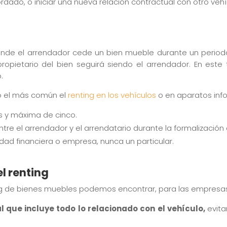
do, o iniciar una nueva relación contractual con otro vehí
 donde el arrendador cede un bien mueble durante un peri
opietario del bien seguirá siendo el arrendador. En este 
.
o el más común el
renting en los vehículos
o en aparatos inf
s y máxima de cinco.
ntre el arrendador y el arrendatario durante la formalización 
dad financiera o empresa, nunca un particular.
l renting
ing de bienes muebles podemos encontrar, para las empresa
l que incluye todo lo relacionado con el vehículo,
evita