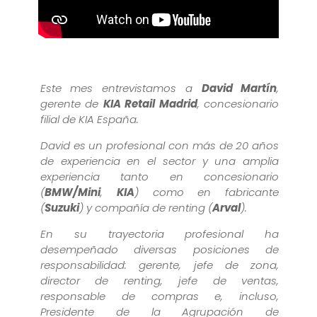
Este mes entrevistamos a
David Martín
,
gerente de
KIA Retail Madrid
, concesionario
filial de KIA España.
David es un profesional con más de 20 años
de experiencia en el sector y una amplia
experiencia tanto en concesionario
(
BMW/Mini
,
KIA
) como en fabricante
(
Suzuki
) y compañía de renting (
Arval
).
En su trayectoria profesional ha
desempeñado diversas posiciones de
responsabilidad: gerente, jefe de zona,
director de renting, jefe de ventas,
responsable de compras e, incluso,
Presidente de la Agrupación de