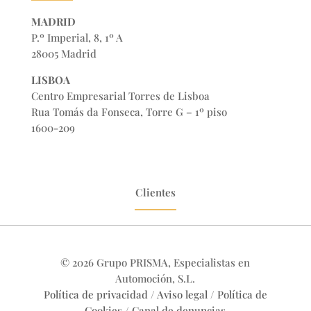
MADRID
P.º Imperial, 8, 1º A
28005 Madrid
LISBOA
Centro Empresarial Torres de Lisboa
Rua Tomás da Fonseca, Torre G – 1º piso
1600-209
Clientes
© 2026 Grupo PRISMA, Especialistas en
Automoción, S.L.
Política de privacidad
/
Aviso legal
/
Política de
Cookies
/
Canal de denuncias