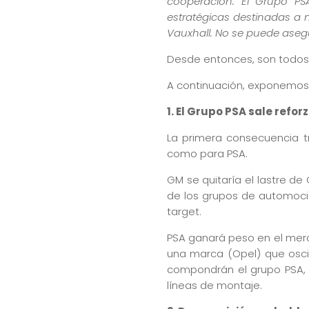
cooperación. El Grupo PS
estratégicas destinadas a m
Vauxhall.
No se puede asegu
Desde entonces, son todos 
A continuación, exponemos 
1. El Grupo PSA sale refor
La primera consecuencia tr
como para PSA.
GM se quitaría el lastre de
de los grupos de automoció
target.
PSA ganará peso en el mer
una marca (Opel) que oscil
compondrán el grupo PSA, s
líneas de montaje.