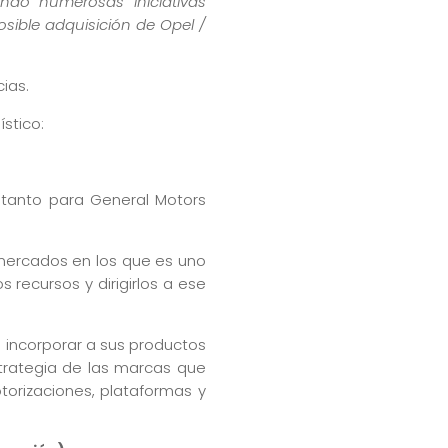
ndo numerosas iniciativas
osible adquisición de Opel /
ias.
stico:
a tanto para General Motors
s mercados en los que es uno
recursos y dirigirlos a ese
incorporar a sus productos
strategia de las marcas que
torizaciones, plataformas y