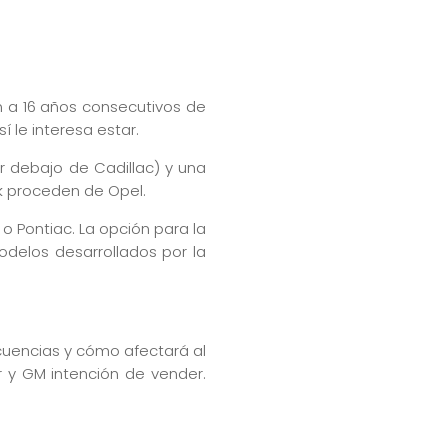
in a 16 años consecutivos de
 le interesa estar.
 debajo de Cadillac) y una
k proceden de Opel.
 Pontiac. La opción para la
modelos desarrollados por la
cuencias y cómo afectará al
 y GM intención de vender.