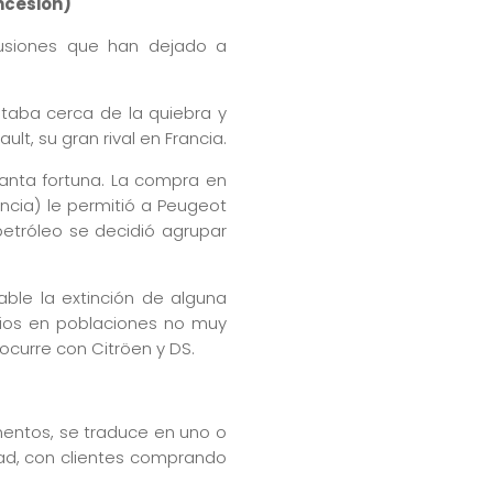
ncesión)
fusiones que han dejado a
staba cerca de la quiebra y
t, su gran rival en Francia.
tanta fortuna. La compra en
ncia) le permitió a Peugeot
etróleo se decidió agrupar
ble la extinción de alguna
rios en poblaciones no muy
curre con Citröen y DS.
entos, se traduce en uno o
ad, con clientes comprando