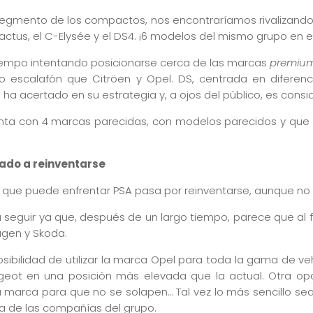
egmento de los compactos, nos encontraríamos rivalizando
 Cactus, el C-Elysée y el DS4. ¡6 modelos del mismo grupo en 
iempo intentando posicionarse cerca de las marcas
premiu
mo escalafón que Citröen y Opel. DS, centrada en difer
o ha acertado en su estrategia y, a ojos del público, es con
enta con 4 marcas parecidas, con modelos parecidos y que
gado a reinventarse
 que puede enfrentar PSA pasa por reinventarse, aunque no s
a seguir ya que, después de un largo tiempo, parece que al 
agen y Skoda.
ibilidad de utilizar la marca Opel para toda la gama de veh
geot en una posición más elevada que la actual. Otra op
 marca para que no se solapen… Tal vez lo más sencillo s
na de las compañías del grupo.