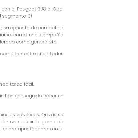
 con el Peugeot 308 al Opel
el segmento C!
m
, su apuesta de competir a
enciarse como una compañía
siderada como generalista.
 compiten entre sí en todos
ea tarea fácil.
fin han conseguido hacer un
ículos eléctricos. Quizás se
ción es reducir la gama de
ea, como apuntábamos en el