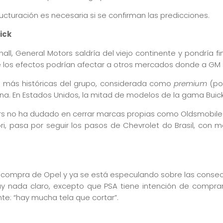
ructuración es necesaria si se confirman las predicciones.
ick
ll, General Motors saldría del viejo continente y pondría f
los efectos podrían afectar a otros mercados donde a GM sí
s más históricas del grupo, considerada como
premium
(por
na. En Estados Unidos, la mitad de modelos de la gama Buic
rs no ha dudado en cerrar marcas propias como Oldsmobile o
ori, pasa por seguir los pasos de Chevrolet do Brasil, con 
 compra de Opel y ya se está especulando sobre las conse
 nada claro, excepto que PSA tiene intención de comprar
e: “hay mucha tela que cortar”.