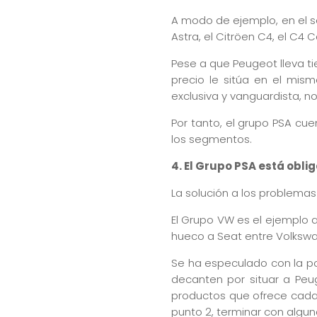
A modo de ejemplo, en el s
Astra, el Citröen C4, el C4
Pese a que Peugeot lleva t
precio le sitúa en el mis
exclusiva y vanguardista, n
Por tanto, el grupo PSA cu
los segmentos.
4. El Grupo PSA está obli
La solución a los problemas
El Grupo VW es el ejemplo 
hueco a Seat entre Volksw
Se ha especulado con la pos
decanten por situar a Peu
productos que ofrece cada
punto 2, terminar con algu