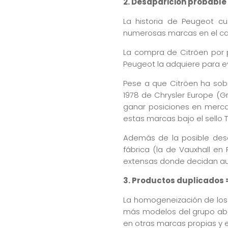
2. Desaparición probable
La historia de Peugeot c
numerosas marcas en el c
La compra de Citröen por p
Peugeot la adquiere para ev
Pese a que Citröen ha sobr
1978 de Chrysler Europe (G
ganar posiciones en merca
estas marcas bajo el sello 
Además de la posible desa
fábrica (la de Vauxhall e
extensas donde decidan aun
3. Productos duplicados 
La homogeneización de los
más modelos del grupo abo
en otras marcas propias y 