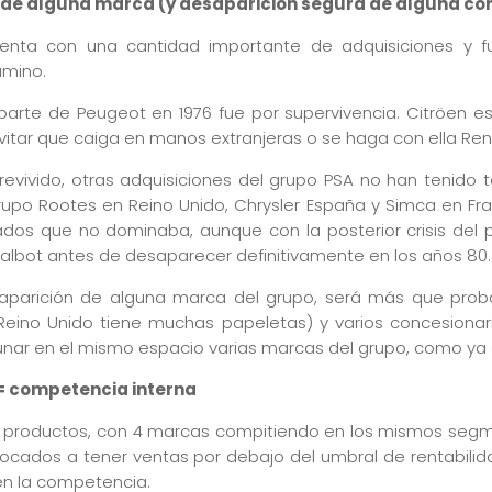
 de alguna marca (y desaparición segura de alguna co
uenta con una cantidad importante de adquisiciones y 
amino.
arte de Peugeot en 1976 fue por supervivencia. Citröen e
itar que caiga en manos extranjeras o se haga con ella Renaul
evivido, otras adquisiciones del grupo PSA no han tenido 
rupo Rootes en Reino Unido, Chrysler España y Simca en Fra
dos que no dominaba, aunque con la posterior crisis del p
Talbot antes de desaparecer definitivamente en los años 80.
parición de alguna marca del grupo, será más que proba
n Reino Unido tiene muchas papeletas) y varios concesiona
ar en el mismo espacio varias marcas del grupo, como ya o
= competencia interna
 productos, con 4 marcas compitiendo en los mismos segm
cados a tener ventas por debajo del umbral de rentabilid
en la competencia.