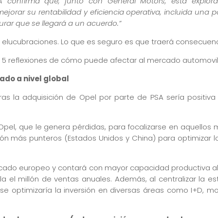
A confirma que, junto con General Motors, está explora
ejorar su rentabilidad y eficiencia operativa, incluida una p
rar que se llegará a un acuerdo.”
elucubraciones. Lo que es seguro es que traerá consecuenc
5 reflexiones de cómo puede afectar al mercado automovilí
zado a nivel global
as la adquisición de Opel por parte de PSA sería positiv
 Opel, que le genera pérdidas, para focalizarse en aquello
n más punteros (Estados Unidos y China) para optimizar los 
cado europeo y contará con mayor capacidad productiva al 
a el millón de ventas anuales. Además, al centralizar la e
e optimizaría la inversión en diversas áreas como I+D, mo