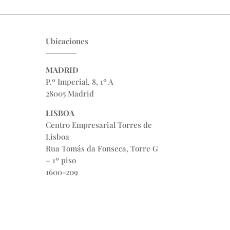
Ubicaciones
MADRID
P.º Imperial, 8, 1º A
28005 Madrid
LISBOA
Centro Empresarial Torres de
Lisboa
Rua Tomás da Fonseca, Torre G
– 1º piso
1600-209