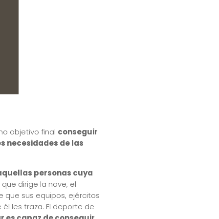
o objetivo final
conseguir
es necesidades de las
aquellas personas cuya
n que dirige la nave, el
 que sus equipos, ejércitos
él les traza. El deporte de
r es capaz de conseguir