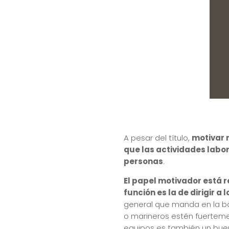
A pesar del título,
motivar 
que las actividades labo
personas
.
El papel motivador está 
función es la de dirigir a
general que manda en la ba
o marineros estén fuertemen
equipos es también un bue