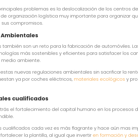
 principales problemas es la deslocalización de los centros d
de organización logística muy importante para organizar qu
 sus compromisos.
 Ambientales
también son un reto para la fabricación de automóviles. Las
ecnologías más sostenibles y eficientes para satisfacer los c
l medio ambiente.
estas nuevas regulaciones ambientales sin sacrificar la rentab
stan ya por coches eléctricos,
materiales ecológicos
y pro
les cualificados
atrás el fortalecimiento del capital humano en los procesos d
dible.
s cualificados cada vez es más flagrante y hace aún mas i
ortalecer la plantilla, al igual que invertir
en formación y desa