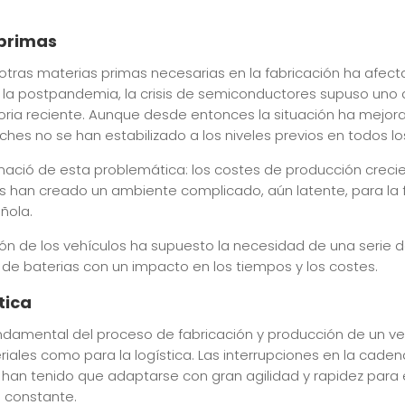
 primas
otras materias primas necesarias en la fabricación ha afect
n la postpandemia, la crisis de semiconductores supuso un
istoria reciente. Aunque desde entonces la situación ha mejo
ches no se han estabilizado a los niveles previos en todos lo
ació de esta problemática: los costes de producción crecie
s han creado un ambiente complicado, aún latente, para la 
ñola.
cación de los vehículos ha supuesto la necesidad de una serie
 de baterias con un impacto en los tiempos y los costes.
tica
undamental del proceso de fabricación y producción de un veh
ales como para la logística. Las interrupciones en la cade
e han tenido que adaptarse con gran agilidad y rapidez para
o constante.