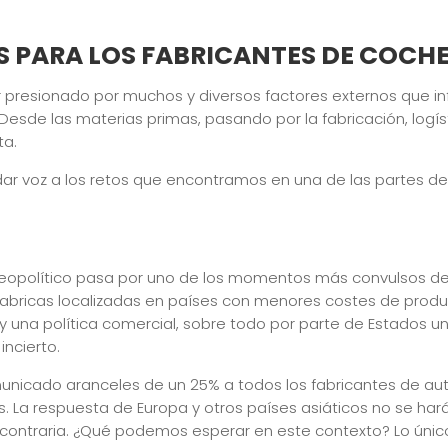
S PARA LOS FABRICANTES DE COCH
 presionado por muchos y diversos factores externos que in
esde las materias primas, pasando por la fabricación, logíst
ta.
ar voz a los retos que encontramos en una de las partes del
l geopolítico pasa por uno de los momentos más convulsos 
fabricas localizadas en países con menores costes de produc
y una política comercial, sobre todo por parte de Estados un
incierto.
nicado aranceles de un 25% a todos los fabricantes de au
. La respuesta de Europa y otros países asiáticos no se har
ón contraria. ¿Qué podemos esperar en este contexto? Lo úni