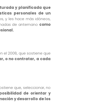
turada y planificada que
ísticas personales de un
ros, y les hace más idóneos,
minadas de antemano
como
esional.
en el 2008, que sostiene que
r, o no contratar, a cada
ostiene que, seleccionar, no
posibilidad de orientar y
mación y desarrollo de los