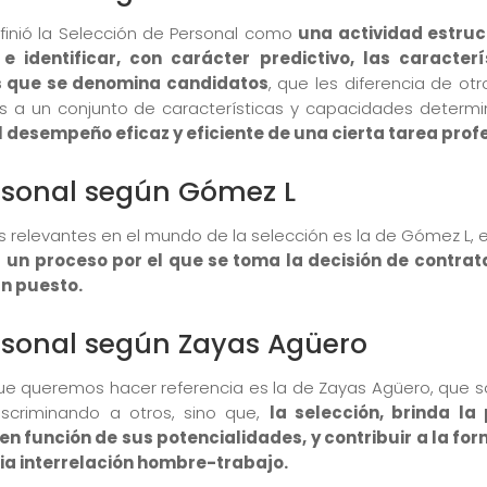
finió la Selección de Personal como
una actividad estruc
 e identificar, con carácter predictivo, las caracter
os que se denomina candidatos
, que les diferencia de ot
 a un conjunto de características y capacidades deter
el desempeño eficaz y eficiente de una cierta tarea prof
rsonal según Gómez L
s relevantes en el mundo de la selección es la de Gómez L, 
s
un proceso por el que se toma la decisión de contrata
un puesto.
rsonal según Zayas Agüero
a que queremos hacer referencia es la de Zayas Agüero, que s
iscriminando a otros, sino que,
la selección, brinda la 
 en función de sus potencialidades, y contribuir a la for
ia interrelación hombre-trabajo.