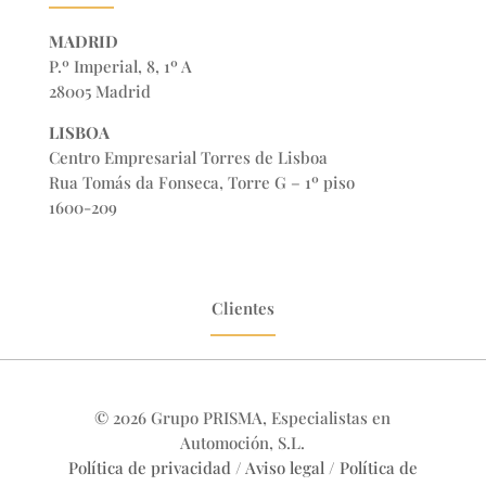
MADRID
P.º Imperial, 8, 1º A
28005 Madrid
LISBOA
Centro Empresarial Torres de Lisboa
Rua Tomás da Fonseca, Torre G – 1º piso
1600-209
Clientes
© 2026 Grupo PRISMA, Especialistas en
Automoción, S.L.
Política de privacidad
/
Aviso legal
/
Política de